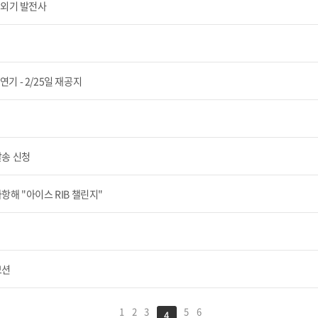
선외기 발전사
기 - 2/25일 재공지
발송 신청
항해 "아이스 RIB 챌린지"
모션
1
2
3
5
6
4