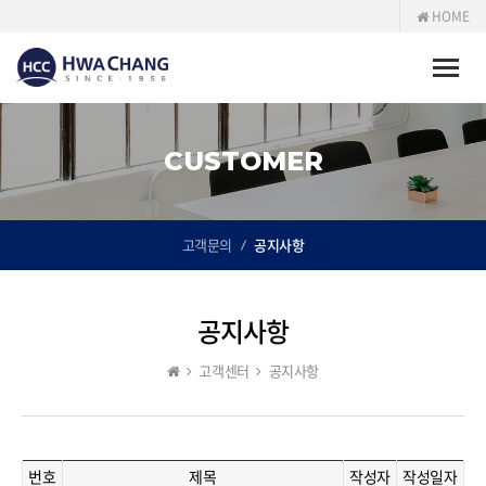
HOME
Toggle
naviga
CUSTOMER
고객문의
공지사항
공지사항
고객센터
공지사항
번호
제목
작성자
작성일자