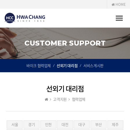
HOME
Toggle
naviga
CUSTOMER SUPPORT
바이크 협력업체
선외기 대리점
서비스게시판
선외기 대리점
고객지원
협력업체
서울
경기
인천
대전
대구
부산
제주