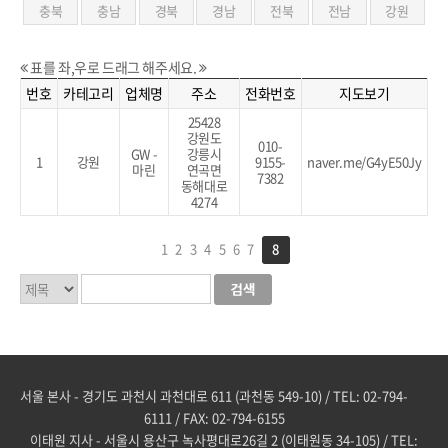
충북
충남
경북
경남
전북
전남
강원
표를 좌,우로 드래그 해주세요.
번호
카테고리
업체명
주소
전화번호
지도보기
25428
강원도
010-
GW -
강릉시
1
강원
9155-
naver.me/G4yE50Jy
마린
연곡면
7382
동해대로
4274
1
2
3
4
5
6
7
8
서울 본사 - 경기도 과천시 과천대로 611 (과천동 549-10) / TEL: 02-794-
6111 / FAX: 02-794-6155
이태원 지사 - 서울시 용산구 녹사평대로26길 2 (이태원동 34-105) / TEL: