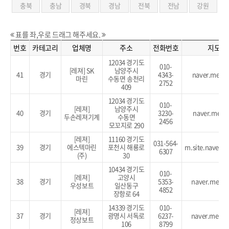
충북
충남
경북
경남
전북
전남
강원
표를 좌,우로 드래그 해주세요.
번호
카테고리
업체명
주소
전화번호
지도보
12034 경기도
010-
[레져] SK
남양주시
41
경기
4343-
naver.me/Gx
마린
수동면 송천리
2752
409
12034 경기도
010-
[레져]
남양주시
40
경기
3230-
naver.me/xK
두손레져기계
수동면
2456
모꼬지로 290
[레져]
11160 경기도
031-564-
39
경기
에스텍마린
포천시 해룡로
m.site.naver.
6307
(주)
30
10434 경기도
010-
[레져]
고양시
38
경기
5353-
naver.me/G
우성보트
일산동구
4852
장항로 64
14339 경기도
010-
[레져]
37
경기
광명시 서독로
6237-
naver.me/x
정상보트
106
8799