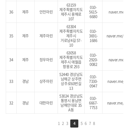
63159
010-
제주특별자치도
36
제주
안전마린
5615-
naver.me/xJ
제주시 용해로
6680
107
63304
제주특별자치도
010-
35
제주
제주마린
제주시
3691-
naver.me/G
거로남4길 57-
1686
10
63058
010-
제주특별자치도
34
제주
정우마린
2920-
naver.me/Ig
제주시 애월읍
0082
항몽로 293
52440 경상남도
010-
남해군 상주면
33
경남
상주마린
7330-
naver.me/G
상주로60번길
0947
13
53024 경상남도
010-
통영시 용남면
32
경남
대한마린
6667-
naver.me/x
남해안대로 35
7753
A동
1
2
3
4
5
6
7
8