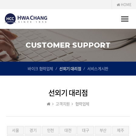
HOME
Toggle
naviga
CUSTOMER SUPPORT
바이크 협력업체
선외기 대리점
서비스게시판
선외기 대리점
고객지원
협력업체
서울
경기
인천
대전
대구
부산
제주