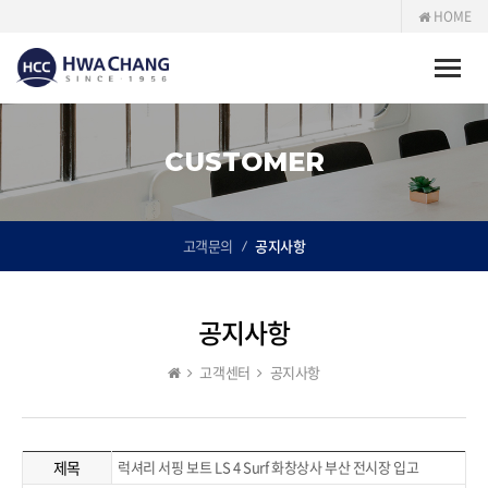
HOME
Toggle
naviga
CUSTOMER
고객문의
공지사항
공지사항
고객센터
공지사항
제목
럭셔리 서핑 보트 LS 4 Surf 화창상사 부산 전시장 입고