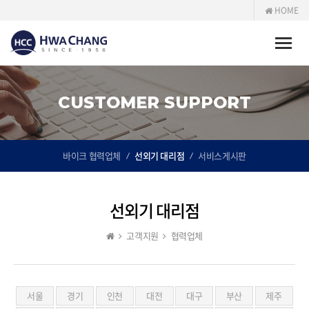
HOME
Toggle
naviga
CUSTOMER SUPPORT
바이크 협력업체
선외기 대리점
서비스게시판
선외기 대리점
고객지원
협력업체
서울
경기
인천
대전
대구
부산
제주