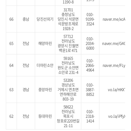
1190-8
31701
충청남도
010-
66
충남
당진선외기
당진시 석문면
9199-
naver.me/xcAW3
석문방조제로
3524
1928-2
57712
010-
전라남도
65
전남
해양마린
2034-
naver.me/G4GlQ
광양시 진월면
6000
백운1로 471
59165
010-
전라남도
64
전남
더마린소안
2066-
naver.me/FLy4p
완도군 소안면
4964
소안로 231-4
53206
경상남도
010-
63
경남
중앙마린
거제시 연초면
3887-
vo.la/HKXTIu
연하해안로
8852
803-19
58622
전라남도
010-
62
전남
등대마린
목포시
2318-
vo.la/iPfyXm
청호로220번길
1414
21-11