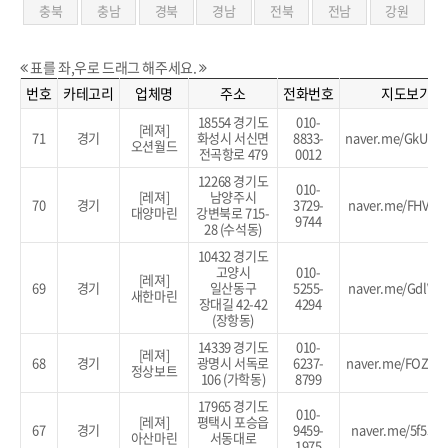
충북
충남
경북
경남
전북
전남
강원
표를 좌,우로 드래그 해주세요.
번호
카테고리
업체명
주소
전화번호
지도보기
18554 경기도
010-
[레져]
71
경기
화성시 서신면
8833-
naver.me/GkUDW
오션월드
전곡항로 479
0012
12268 경기도
010-
[레져]
남양주시
70
경기
3729-
naver.me/FHVcW
대양마린
강변북로 715-
9744
28 (수석동)
10432 경기도
고양시
010-
[레져]
69
경기
일산동구
5255-
naver.me/GdlV0
새한마린
장대길 42-42
4294
(장항동)
14339 경기도
010-
[레져]
68
경기
광명시 서독로
6237-
naver.me/FOZXH
정상보트
106 (가학동)
8799
17965 경기도
010-
[레져]
평택시 포승읍
67
경기
9459-
naver.me/5f5J8
아산마린
서동대로
1975