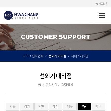
HOME
Toggle
naviga
CUSTOMER SUPPORT
바이크 협력업체
선외기 대리점
서비스게시판
선외기 대리점
고객지원
협력업체
서울
경기
인천
대전
대구
부산
제주