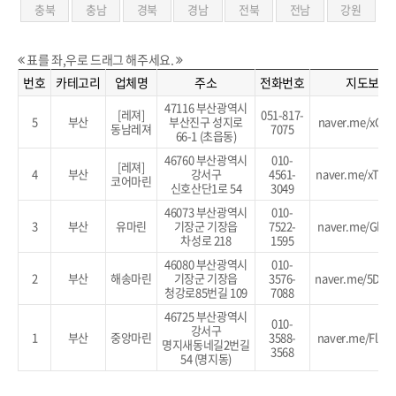
충북
충남
경북
경남
전북
전남
강원
표를 좌,우로 드래그 해주세요.
번호
카테고리
업체명
주소
전화번호
지도보기
47116 부산광역시
[레져]
051-817-
5
부산
부산진구 성지로
naver.me/xCB2
동남레져
7075
66-1 (초읍동)
46760 부산광역시
010-
[레져]
4
부산
강서구
4561-
naver.me/xTT4
코어마린
신호산단1로 54
3049
46073 부산광역시
010-
3
부산
유마린
기장군 기장읍
7522-
naver.me/GlJT
차성로 218
1595
46080 부산광역시
010-
2
부산
해송마린
기장군 기장읍
3576-
naver.me/5Dk
청강로85번길 109
7088
46725 부산광역시
010-
강서구
1
부산
중앙마린
3588-
naver.me/FlZL
명지새동네길2번길
3568
54 (명지동)