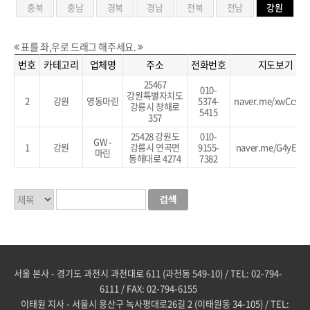
충북
충남
경북
경남
전북
전남
강원
표를 좌,우로 드래그 해주세요.
번호
카테고리
업체명
주소
전화번호
지도보기
25467
010-
강원특별자치도
2
강원
영동마린
5374-
naver.me/xwCcsw
강릉시 창해로
5415
357
25428 강원도
010-
GW -
1
강원
강릉시 연곡면
9155-
naver.me/G4yE50
마린
동해대로 4274
7382
서울 본사 - 경기도 과천시 과천대로 611 (과천동 549-10) / TEL: 02-794-
6111 / FAX: 02-794-6155
이태원 지사 - 서울시 용산구 녹사평대로26길 2 (이태원동 34-105) / TEL: