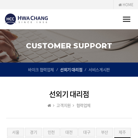
HOME
Toggle
naviga
CUSTOMER SUPPORT
바이크 협력업체
선외기 대리점
서비스게시판
선외기 대리점
고객지원
협력업체
서울
경기
인천
대전
대구
부산
제주