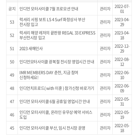
2022-07-
공지
인디언 모터사이클 7월 프로모션 안내
관리자
01
럭셔리 서핑 보트 LS 4 Surf 화창상사 부산
2023-04-
53
관리자
전시장 입고
29
럭셔리 해양 레저의 끝판왕 REGAL 33 EXPRESS
2023-04-
52
관리자
부산전시장 입고
18
2022-12-
51
2023 새해인사
관리자
29
2022-08-
50
인디언모터사이클 광복절 전시장 영업시간 안내
관리자
12
IMR MEMBERS DAY 춘천, 지금 참여
2022-06-
49
관리자
신청하세요!
10
2022-06-
48
인디언치프로드( with 이훈 ) 참가신청 바로가기
관리자
09
2022-05-
47
인디언 모터사이클 6월 공휴일 영업시간 안내
관리자
31
인디언 모터사이클, 온라인 유무상 예약 서비스
2022-05-
46
관리자
도입
19
2022-05-
45
인디언 모터사이클 부산, 임시 전시장 운영
관리자
18