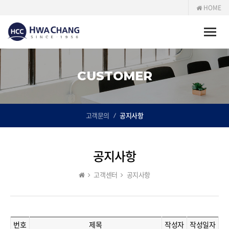
HOME
Toggle
naviga
CUSTOMER
고객문의
공지사항
공지사항
고객센터
공지사항
번호
제목
작성자
작성일자