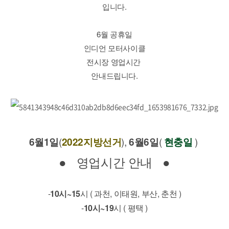
입니다.
6월 공휴일
인디언 모터사이클
전시장 영업시간 
안내드립니다.
(
), 
( 
 ) 
6월1일
2022지방선거
6월6일
현충일
●   영업시간 안내   ●
-
10시~15
시 ( 과천, 이태원, 부산, 춘천 )
-
10시~19
시 ( 평택 )