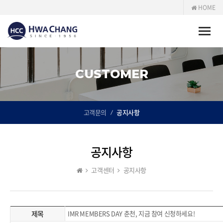
HOME
Toggle
naviga
CUSTOMER
고객문의
공지사항
공지사항
고객센터
공지사항
제목
IMR MEMBERS DAY 춘천, 지금 참여 신청하세요!