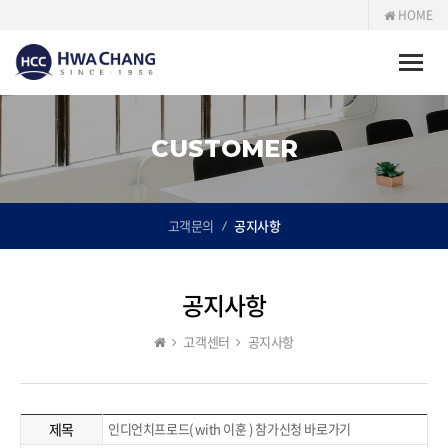
HOME
Toggle
naviga
CUSTOMER
고객문의
공지사항
공지사항
고객센터
공지사항
제목
인디언치프로드( with 이훈 ) 참가신청 바로가기