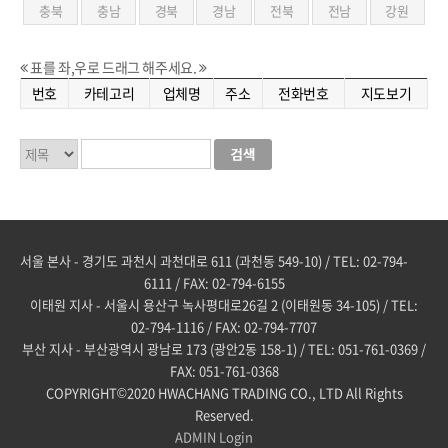
충북
충남
경북
경남
전북
전남
강원
표를 좌,우로 드래그 해주세요.
번호
카테고리
업체명
주소
전화번호
지도보기
서울 본사 - 경기도 과천시 과천대로 611 (과천동 549-10) / TEL: 02-794-
6111 / FAX: 02-794-6155
이태원 지사 - 서울시 용산구 녹사평대로26길 2 (이태원동 34-105) / TEL:
02-794-1116 / FAX: 02-794-7707
부산 지사 - 부산광역시 광남로 173 (광안2동 158-1) / TEL: 051-761-0369 /
FAX: 051-761-0368
COPYRIGHT©2020 HWACHANG TRADING CO., LTD All Rights
Reserved.
ADMIN
Login