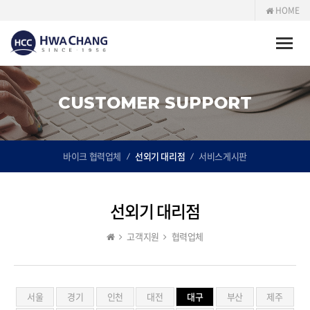
HOME
Toggle
naviga
CUSTOMER SUPPORT
바이크 협력업체
선외기 대리점
서비스게시판
선외기 대리점
고객지원
협력업체
서울
경기
인천
대전
대구
부산
제주