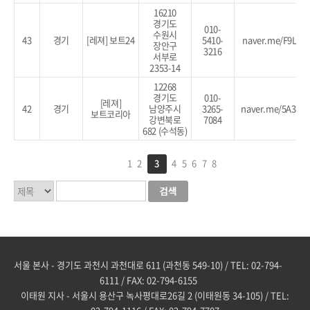
16210
경기도
010-
수원시
43
경기
[레져] 보트24
5410-
naver.me/F9L9r
장안구
3216
서부로
2353-14
12268
경기도
010-
[레져]
42
경기
남양주시
3265-
naver.me/5A3zC
보트코리아
강변북로
7084
682 (수석동)
1
2
3
4
5
6
7
8
서울 본사 - 경기도 과천시 과천대로 611 (과천동 549-10) / TEL: 02-794-
6111 / FAX: 02-794-6155
이태원 지사 - 서울시 용산구 녹사평대로26길 2 (이태원동 34-105) / TEL: