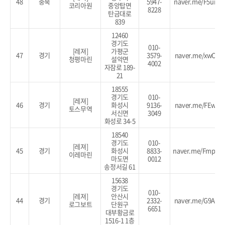
48
충북
5947-
naver.me/F5umo
코리아원
중앙탑면
8228
탄금대로
839
12460
경기도
010-
[레져]
가평군
47
경기
3579-
naver.me/xwCck
청평마린
설악면
4002
자잠로 189-
21
18555
경기도
010-
[레져]
46
경기
화성시
9136-
naver.me/FEwGO
토스무역
서신면
3049
화성로 34-5
18540
경기도
010-
[레져]
45
경기
화성시
8833-
naver.me/FmphP
이레마린
마도면
0012
송정서길 61
15638
경기도
010-
[레져]
안산시
44
경기
2332-
naver.me/G9ADo
로그보트
단원구
6651
대부황금로
1516-1 1층