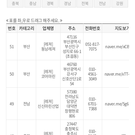
충북
충남
경북
경남
전북
전남
강원
표를 좌,우로 드래그 해주세요.
번호
카테고리
업체명
주소
전화번호
지도보기
47116
부산광역시
[레져]
051-817-
51
부산
부산진구
naver.me/xCB27
동남레져
7075
성지로 66-1
(초읍동)
46760
부산광역시
010-
[레져]
50
부산
강서구
4561-
naver.me/xTT46
코어마린
신호산단1로
3049
54
57380
전라남도
010-
[레져]
담양군
49
전남
6701-
naver.me/5g6HJ
신신마린산업
대덕면
7388
창평현로
806
27447
충청북도
010-
[레져]
충주시