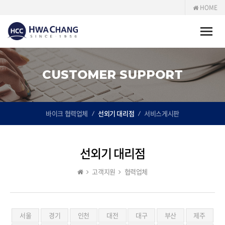
HOME
Toggle
naviga
CUSTOMER SUPPORT
바이크 협력업체
선외기 대리점
서비스게시판
선외기 대리점
고객지원
협력업체
서울
경기
인천
대전
대구
부산
제주