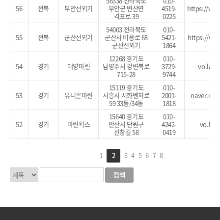
56338 전라북도
010-
56
전북
부안선외기
부안군 변산면
4519-
https://vo
격포로 39
0225
54003 전라북도
010-
55
전북
군산선외기
군산시 비응로 68
5421-
https://vo
군산선외기
1864
12268 경기도
010-
54
경기
대양마린
남양주시 강변북로
3729-
vo.la/
715-28
9744
15119 경기도
010-
53
경기
유니온마린
시흥시 시화벤처로
2001-
naver.me/
59 33동/34동
1818
15640 경기도
010-
52
경기
마린웍스
안산시 단원구
4242-
vo.la/
선창길 58
0419
1
2
3
4
5
6
7
8