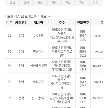
충북
충남
경북
경남
전북
전남
강원
표를 좌,우로 드래그 해주세요.
번호
카테고리
업체명
주소
전화번호
지도
58600 전라남도
010-
목포시
61
전남
JK마린
3617-
naver.me/
대양산단로125번길
5006
34-3 9호
58612 전라남도
010-
60
전남
청룡마린
목포시 고하대로
2664-
naver.me/
804
6623
58813 전라남도
010-
59
전남
해양레저마린
신안군 지도읍
2030-
naver.me/
해제지도로 1255
4343
58622 전라남도
010-
목포시
58
전남
화창마린
3642-
naver.me/
청호로220번길 21-
2846
9
54026 전라북도
010-
57
전북
신의선외기
군산시 내항1길 10-
5300-
naver.me/
8 신의선외기
8199