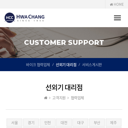
HOME
Toggle
naviga
CUSTOMER SUPPORT
바이크 협력업체
선외기 대리점
서비스게시판
선외기 대리점
고객지원
협력업체
서울
경기
인천
대전
대구
부산
제주