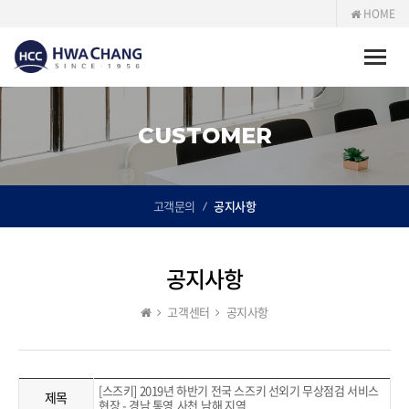
HOME
Toggle
naviga
CUSTOMER
고객문의
공지사항
공지사항
고객센터
공지사항
[스즈키] 2019년 하반기 전국 스즈키 선외기 무상점검 서비스
제목
현장 - 경남 통영,사천,남해 지역