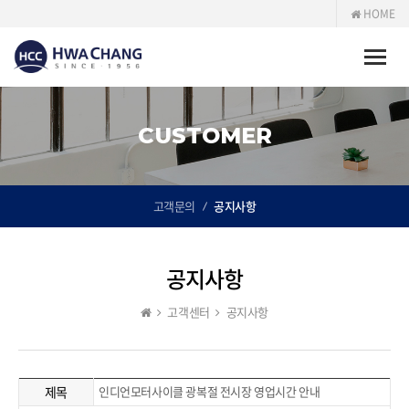
HOME
Toggle
naviga
CUSTOMER
고객문의
공지사항
공지사항
고객센터
공지사항
제목
인디언모터사이클 광복절 전시장 영업시간 안내