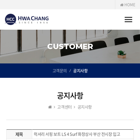
HOME
Toggle
naviga
CUSTOMER
고객문의
공지사항
공지사항
고객센터
공지사항
제목
럭셔리 서핑 보트 LS 4 Surf 화창상사 부산 전시장 입고