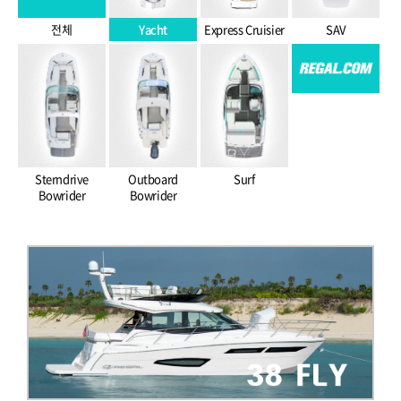
전체
Yacht
Express Cruisier
SAV
Sterndrive
Outboard
Surf
Bowrider
Bowrider