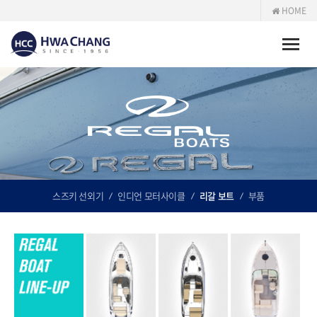
HOME
Toggle
naviga
스즈키 선외기
인디언 모터사이클
리갈 보트
부품