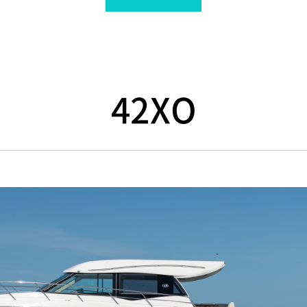
42XO
ㅓ