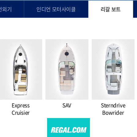
선외기
인디언 모터사이클
리갈 보트
Express
SAV
Sterndrive
Cruisier
Bowrider