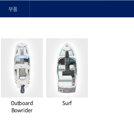
부품
Outboard
Surf
Bowrider