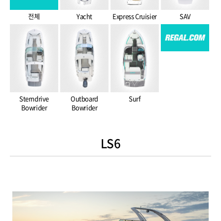
전체
Yacht
Express Cruisier
SAV
Sterndrive
Outboard
Surf
Bowrider
Bowrider
LS6
ㅇ