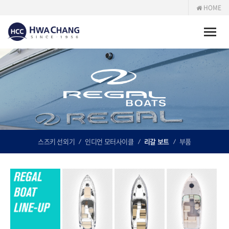
HOME
Toggle
naviga
스즈키 선외기
인디언 모터사이클
리갈 보트
부품