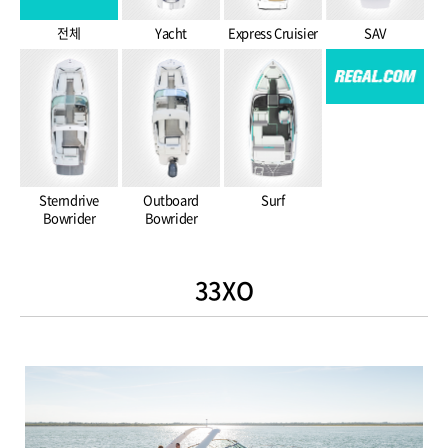
전체
Yacht
Express Cruisier
SAV
Sterndrive
Outboard
Surf
Bowrider
Bowrider
33XO
ㅎ