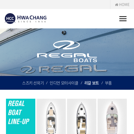
HOME
Toggle
naviga
스즈키 선외기
인디언 모터사이클
리갈 보트
부품