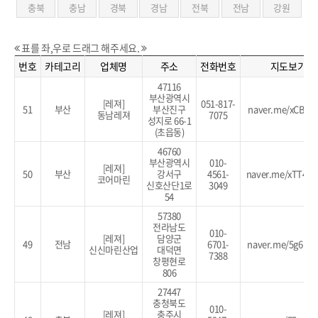
충북
충남
경북
경남
전북
전남
강원
표를 좌,우로 드래그 해주세요.
번호
카테고리
업체명
주소
전화번호
지도보기
47116
부산광역시
[레져]
051-817-
51
부산
부산진구
naver.me/xCB27
동남레져
7075
성지로 66-1
(초읍동)
46760
부산광역시
010-
[레져]
50
부산
강서구
4561-
naver.me/xTT46
코어마린
신호산단1로
3049
54
57380
전라남도
010-
[레져]
담양군
49
전남
6701-
naver.me/5g6HJ
신신마린산업
대덕면
7388
창평현로
806
27447
충청북도
010-
[레져]
충주시