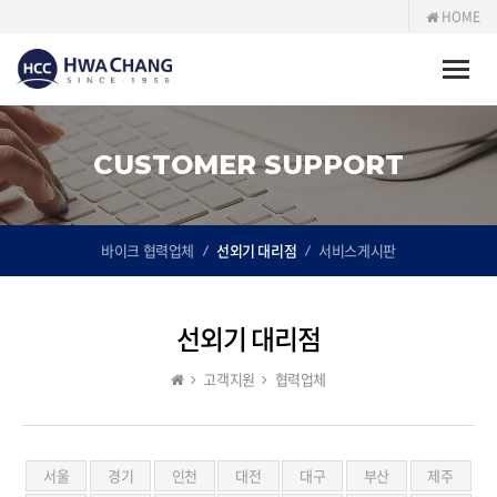
HOME
Toggle
naviga
CUSTOMER SUPPORT
바이크 협력업체
선외기 대리점
서비스게시판
선외기 대리점
고객지원
협력업체
서울
경기
인천
대전
대구
부산
제주