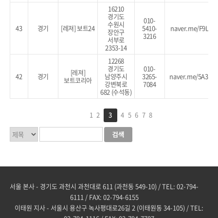
16210
경기도
010-
수원시
43
경기
[레져] 보트24
5410-
naver.me/F9L9r
장안구
3216
서부로
2353-14
12268
경기도
010-
[레져]
42
경기
남양주시
3265-
naver.me/5A3zC
보트코리아
강변북로
7084
682 (수석동)
1
2
3
4
5
6
7
8
서울 본사 - 경기도 과천시 과천대로 611 (과천동 549-10) / TEL: 02-794-
6111 / FAX: 02-794-6155
이태원 지사 - 서울시 용산구 녹사평대로26길 2 (이태원동 34-105) / TEL: