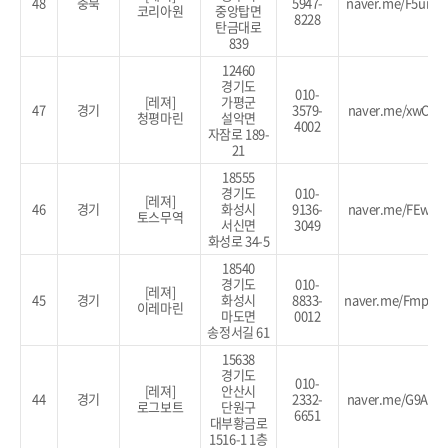
48
충북
5947-
naver.me/F5umo
코리아원
중앙탑면
8228
탄금대로
839
12460
경기도
010-
[레져]
가평군
47
경기
3579-
naver.me/xwCck
청평마린
설악면
4002
자잠로 189-
21
18555
경기도
010-
[레져]
46
경기
화성시
9136-
naver.me/FEwGO
토스무역
서신면
3049
화성로 34-5
18540
경기도
010-
[레져]
45
경기
화성시
8833-
naver.me/FmphP
이레마린
마도면
0012
송정서길 61
15638
경기도
010-
[레져]
안산시
44
경기
2332-
naver.me/G9ADo
로그보트
단원구
6651
대부황금로
1516-1 1층